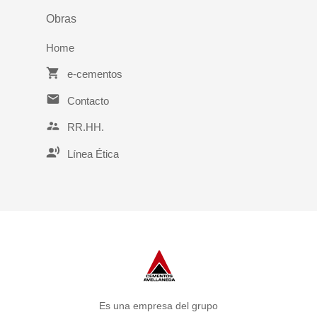
Políticas Corporativas
Pegamentos
Servicios
Servicio Técnico
Compromiso
Obras
Certificaciones
Pastinas
Calidad
Servicios Logísticos
Proyectos
Línea Ética
Home
Contáctenos
Publicaciones Técnicas
e-cementos
Contacto
RR.HH.
Línea Ética
Es una empresa del grupo