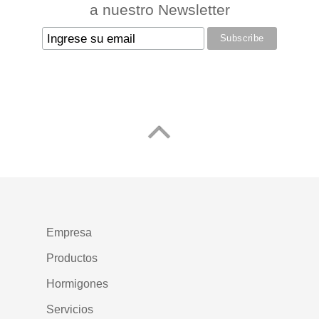
a nuestro Newsletter
Empresa
Quiénes Somos
Productos
Historia
Cementos
Hormigones
Casas Matrices
Cementos de Albañilería
Introducción
Servicios