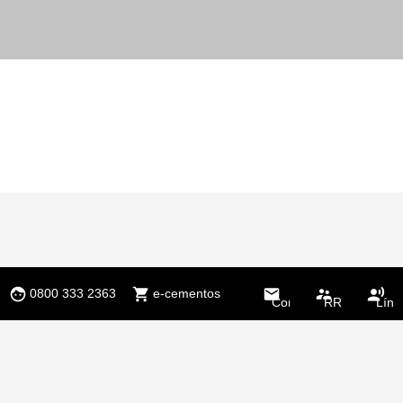
0800 333 2363
e-cementos
Contacto
RR.HH.
Líne
Étic
« obras